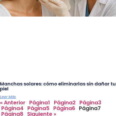
Manchas solares: cómo eliminarlas sin dañar tu
piel
Leer Más
« Anterior
Página
1
Página
2
Página
3
Página
4
Página
5
Página
6
Página
7
Página
8
Siguiente »