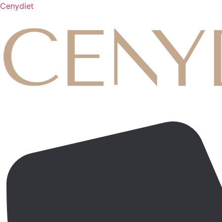
Cenydiet