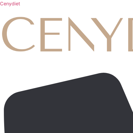
Cenydiet