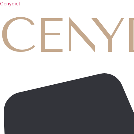
Cenydiet