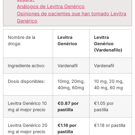
Análogos de Levitra Genérico
Opiniones de pacientes que han tomado Levitra
Genérico
Nombre de la
Levitra
Levitra
droga:
Genérico
Genérico
(Vardenafilo)
Ingrediente activo:
Vardenafil
Vardenafil
Dosis disponibles:
10mg, 20mg,
10 mg, 20 mg,
40mg, 60mg
40 mg, 60 mg
Levitra Genérico 10
€0.87 por
€1.05 por
mg al mejor precio
pastilla
pastilla
Levitra Genérico 20
€1.16 por
€1.18 or pastilla
mg al mejor precio
pastilla