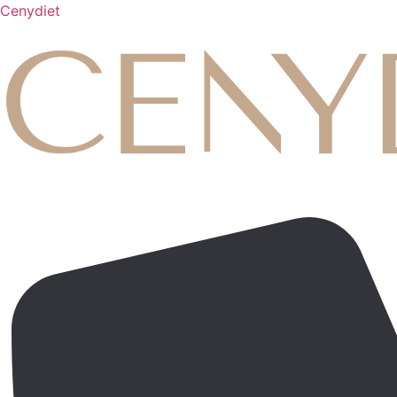
Cenydiet