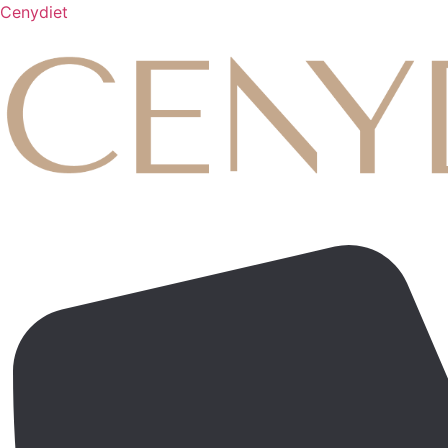
Cenydiet