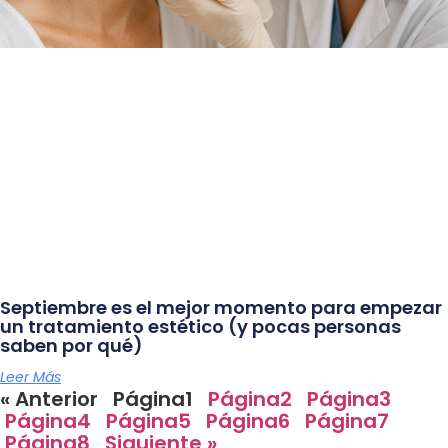
Septiembre es el mejor momento para empezar
un tratamiento estético (y pocas personas
saben por qué)
Leer Más
« Anterior
Página
1
Página
2
Página
3
Página
4
Página
5
Página
6
Página
7
Página
8
Siguiente »