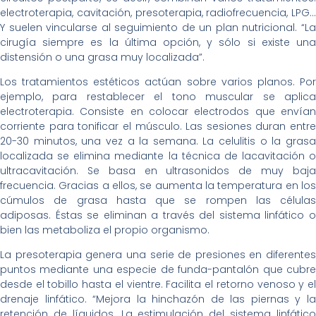
electroterapia, cavitación, presoterapia, radiofrecuencia, LPG…
Y suelen vincularse al seguimiento de un plan nutricional. “La
cirugía siempre es la última opción, y sólo si existe una
distensión o una grasa muy localizada”.
Los tratamientos estéticos actúan sobre varios planos. Por
ejemplo, para restablecer el tono muscular se aplica
electroterapia. Consiste en colocar electrodos que envían
corriente para tonificar el músculo. Las sesiones duran entre
20-30 minutos, una vez a la semana. La celulitis o la grasa
localizada se elimina mediante la técnica de lacavitación o
ultracavitación. Se basa en ultrasonidos de muy baja
frecuencia. Gracias a ellos, se aumenta la temperatura en los
cúmulos de grasa hasta que se rompen las células
adiposas. Éstas se eliminan a través del sistema linfático o
bien las metaboliza el propio organismo.
La presoterapia genera una serie de presiones en diferentes
puntos mediante una especie de funda-pantalón que cubre
desde el tobillo hasta el vientre. Facilita el retorno venoso y el
drenaje linfático. “Mejora la hinchazón de las piernas y la
retención de líquidos. La estimulación del sistema linfático