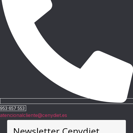
953 657 553
atencionalcliente@cenydiet.es
Newsletter Cenydiet