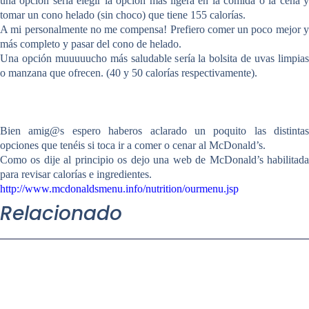
una opción sería elegir la opción más ligera en la comida o la cena y
tomar un cono helado (sin choco) que tiene 155 calorías.
A mi personalmente no me compensa! Prefiero comer un poco mejor y
más completo y pasar del cono de helado.
Una opción muuuuucho más saludable sería la bolsita de
uvas
limpia
o
manzana
que ofrecen. (40 y 50 calorías respectivamente).
Bien amig@s espero haberos aclarado un poquito las distintas
opciones que tenéis si toca ir a comer o cenar al McDonald’s.
Como os dije al principio os dejo una web de McDonald’s habilitada
para revisar calorías e ingredientes.
http://www.mcdonaldsmenu.info/nutrition/ourmenu.jsp
Relacionado