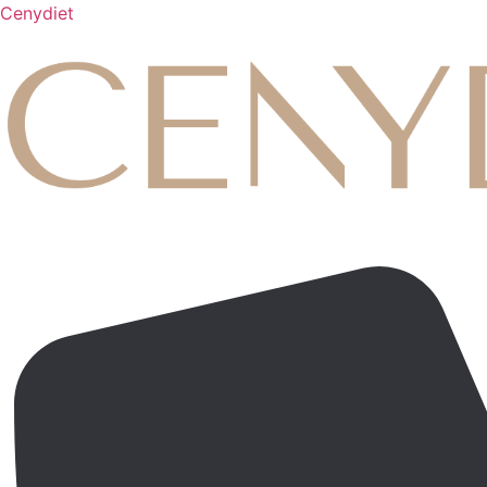
Cenydiet