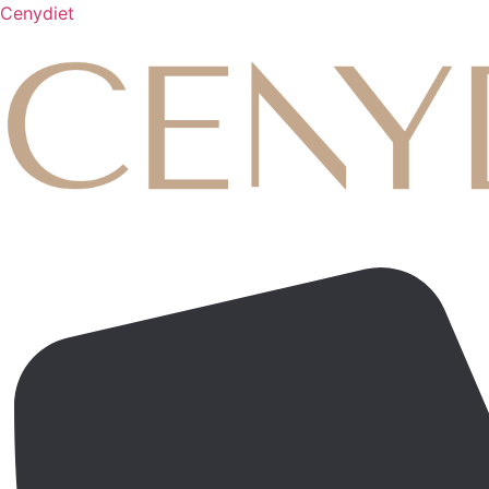
Cenydiet