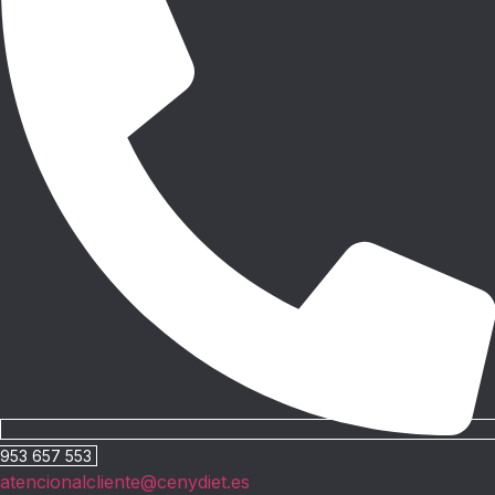
953 657 553
atencionalcliente@cenydiet.es