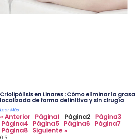
Criolipólisis en Linares : Cómo eliminar la grasa
localizada de forma definitiva y sin cirugía
Leer Más
« Anterior
Página
1
Página
2
Página
3
Página
4
Página
5
Página
6
Página
7
Página
8
Siguiente »