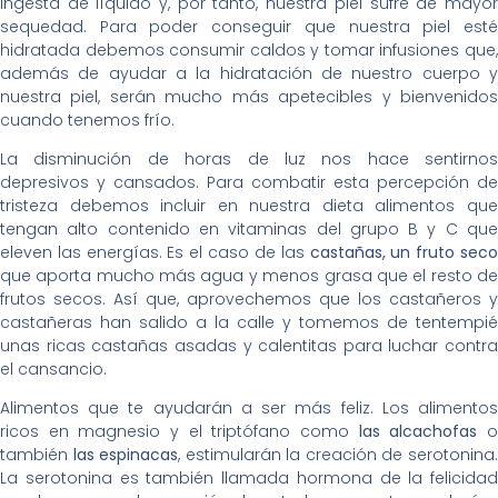
ingesta de líquido y, por tanto, nuestra piel sufre de mayor
sequedad. Para poder conseguir que nuestra piel esté
hidratada debemos consumir caldos y tomar infusiones que,
además de ayudar a la hidratación de nuestro cuerpo y
nuestra piel, serán mucho más apetecibles y bienvenidos
cuando tenemos frío.
La disminución de horas de luz nos hace sentirnos
depresivos y cansados. Para combatir esta percepción de
tristeza debemos incluir en nuestra dieta alimentos que
tengan alto contenido en vitaminas del grupo B y C que
eleven las energías. Es el caso de las
castañas, un fruto sec
que aporta mucho más agua y menos grasa que el resto de
frutos secos. Así que, aprovechemos que los castañeros y
castañeras han salido a la calle y tomemos de tentempié
unas ricas castañas asadas y calentitas para luchar contra
el cansancio.
Alimentos que te ayudarán a ser más feliz. Los alimentos
ricos en magnesio y el triptófano como
las alcachofas
también
las espinacas
, estimularán la creación de serotonina
La serotonina es también llamada hormona de la felicidad