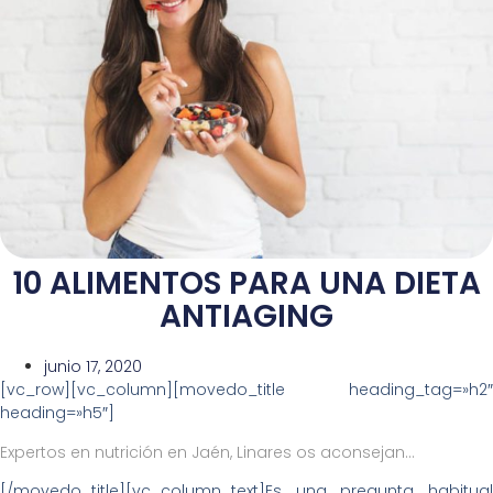
10 ALIMENTOS PARA UNA DIETA
ANTIAGING
junio 17, 2020
[vc_row][vc_column][movedo_title heading_tag=»h2″
heading=»h5″]
Expertos en nutrición en Jaén, Linares os aconsejan…
[/movedo_title][vc_column_text]Es una pregunta habitual