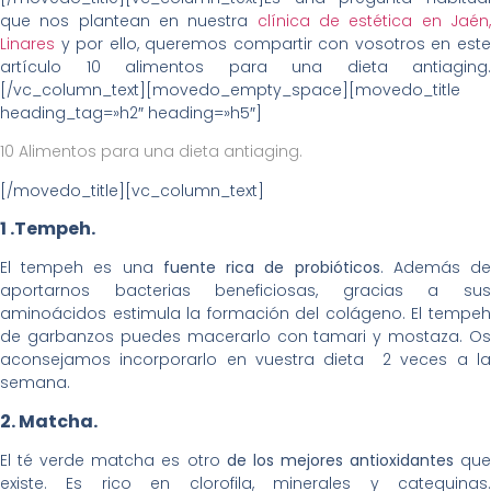
que nos plantean en nuestra
clínica de estética en Jaén
Linares
y por ello, queremos compartir con vosotros en este
artículo 10 alimentos para una dieta antiaging.
[/vc_column_text][movedo_empty_space][movedo_title
heading_tag=»h2″ heading=»h5″]
10 Alimentos para una dieta antiaging.
[/movedo_title][vc_column_text]
1
.Tempeh.
El tempeh es una
fuente rica de probióticos
. Además d
aportarnos bacterias beneficiosas, gracias a sus
aminoácidos estimula la formación del colágeno. El tempeh
de garbanzos puedes macerarlo con tamari y mostaza. Os
aconsejamos incorporarlo en vuestra dieta 2 veces a la
semana.
2. Matcha.
El té verde matcha es otro
de los mejores antioxidantes
qu
existe. Es rico en clorofila, minerales y catequinas.